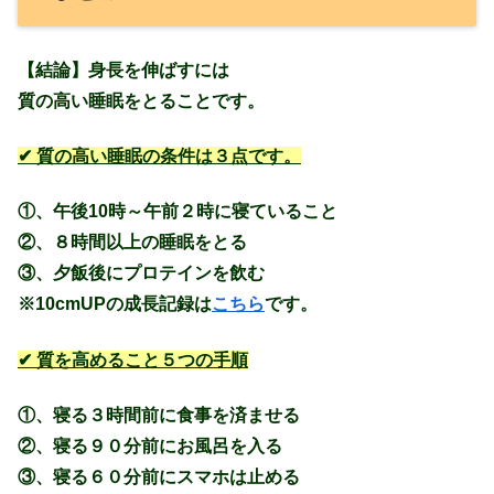
【結論】身長を伸ばすには
質の高い睡眠をとることです。
✔ 質の高い睡眠の条件は３点です。
①、午後10時～午前２時に寝ていること
②、８時間以上の睡眠をとる
③、夕飯後にプロテインを飲む
※10cmUPの成長記録は
こちら
です。
✔ 質を高めること５つの手順
①、寝る３時間前に食事を済ませる
②、寝る９０分前にお風呂を入る
③、寝る６０分前にスマホは止める