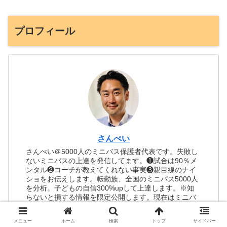
プロフィール
さんぺい
さんぺい＠5000人のミニバス保護者代表です。失敗し
ないミニバスの上達を発信してます。❶試合は90％メ
ンタル❷コーチが教えてくれない事実❸親目線のナイ
ショをお伝えします。転勤族、全国のミニバス5000人
を分析。子どもの自信300%upして上達します。※知
らないと損する情報を限定公開します。現在はミニバ
スクリエーターとして活動中
メニュー
ホーム
検索
トップ
サイドバー