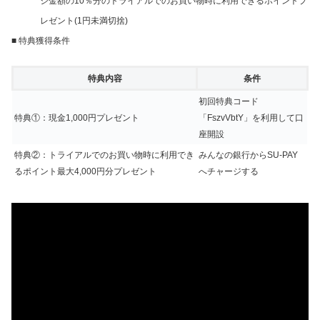
ジ金額の10％分のトライアルでのお買い物時に利用できるポイントプ
レゼント(1円未満切捨)
■ 特典獲得条件
特典内容
条件
初回特典コード
特典①：現金1,000円プレゼント
「FszvVbtY」を利用して口
座開設
特典②：トライアルでのお買い物時に利用でき
みんなの銀行からSU-PAY
るポイント最大4,000円分プレゼント
へチャージする