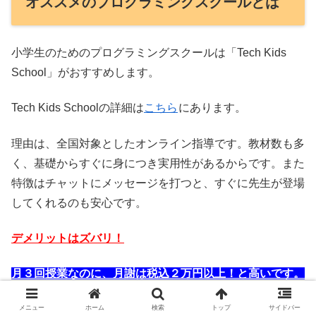
オススメのプログラミングスクールとは
小学生のためのプログラミングスクールは「Tech Kids
School」がおすすめします。
Tech Kids Schoolの詳細は
こちら
にあります。
理由は、全国対象としたオンライン指導です。教材数も多
く、基礎からすぐに身につき実用性があるからです。また
特徴はチャットにメッセージを打つと、すぐに先生が登場
してくれるのも安心です。
デメリットはズバリ！
月３回授業なのに、月謝は税込２万円以上！と高いです。
１回あたり６５００円以上です。
メニュー
ホーム
検索
トップ
サイドバー